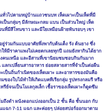
กันทั่วไปตามหมู่บ้านแถวชนบท เห็ดเผาะเป็นเห็ดที่มี
ิดเป็นกลุ่มๆ มีลักษณะกลม แบน เป็นส่วนใหญ่ เห็ด
่วนที่มีสีโทนขาว และมีใยเหมือนฝ้ายพันรอบๆ เขา
ยู่ร่วมกันแบบอาศัยพึ่งพากับต้นเต็ง รัง ต้นยาง ซึ่ง
งทำให้มีราคาแพงไม่เคยตกเลยทุกปี แถมยังหากินได้ยาก
ฮิตของคนเหนือ และอีสานที่เขานิยมชมชอบกินกันมาก
ิน แลกเปลี่ยนสารอาหาร ย่อยสลายสารที่จำเป็นต่อผืน
ง จะเป็นถิ่นกำเนิดของเห็ดเผาะ และอาหารของมันคือ
ถมของใบไม้ทำให้เกิดแบคทีเรียกลุ่ม รูปทรงกลมรี หรือ
รีย์จนเป็นโมเลกุลเล็ก เชื้อราของเห็ดเผาะก็ดูดซึม
้มถึงดำ ผนังดอกแบ่งออกเป็น 2 ชั้น คือ ชั้นนอก กับ
ป็นแฉก 7-11 แฉก และค่อยๆ ปล่อยสปอร์ออกมาตาม