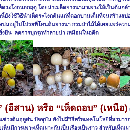
็ดระโงกนอกฤดู โดยนำเมล็ดยางนามาเพาะให้เป็นต้นกล้า แล
้ยังใช้วิธีนำเห็ดระโงกต้นแก่ที่ดอกบานเต็มที่จนสร้างสปอ
ห็ดปนอยู่ไปโปรยที่โคนต้นยางนา กรมป่าไม้ได้เผยแพร่ความร
ยั่งยืน ลดการบุกรุกทำลายป่า เหมือนในอดีต
” (อีสาน) หรือ “เห็ดถอบ” (เหนือ)
่วงต้นฤดูฝน ปัจจุบัน ยังไม่มีวิธีหรือเทคโนโลยีที่สามา
อยเห็นมีการเพาะเห็ดเผาะกันเป็นเรื่องเป็นราว สำหรับเห็ดเผา