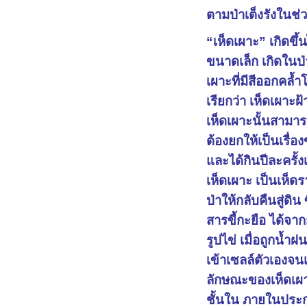
ตามป่าเต็งรังในช่ว
“เห็ดเผาะ” เกิดขึ้
ขนาดเล็ก เกิดในป่
เผาะที่มีสีออกคล้
เรียกว่า เห็ดเผาะฝ
เห็ดเผาะนั้นสามารถ
ต้องยกให้เป็นเรื่
และได้กินปีละครั้
เห็ดเผาะ เป็นเห็ด
ป่าให้กลับคืนสู่ด
สารขี้กะยือ ได้จา
รูปไข่ เมื่อถูกน้
เข้าเซลล์ตัวเองจน
ลักษณะของเห็ดเผาะเ
ชั้นใน ภายในประ