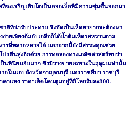
ที่จะเจริญเติบโตเป็นดอกเห็ดที่มีความชุ่มชื้นออกมา
ิที่น่ารับประทาน จึงจัดเป็นเห็ดหายากจะต้องหา
งง่ายเพียงต้มกับเกลือก็ได้น้ำต้มเห็ดรสหวานตาม
รที่หลากหลายได้ นอกจากนี้ยังมีสรรพคุณช่วย
มีโปรตีนสูงอีกด้วย การทดลองทางเภสัชศาสตร์พบว่า
เป็นที่นิยมกันมาก ซึ่งมีวางขายเฉพาะในฤดูฝนเท่านั้น
มากในแถบจังหวัดกาญจนบุรี นครราชสีมา ราชบุรี
ราคาแพง ราคาเห็ดโคนตูมอยู่ที่กิโลกรัมละ300-