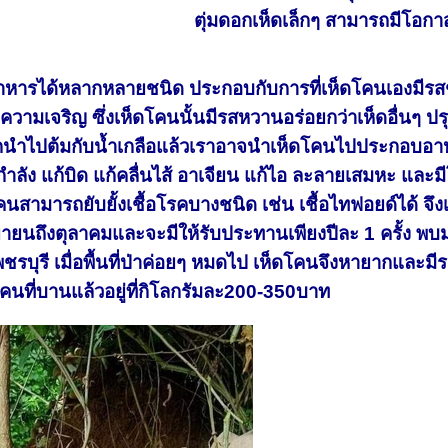
ตุ่มดอกเห็ดเล็กๆ สามารถมีโอกาส
รได้หลากหลายชนิด ประกอบกับการที่เห็ดโคนเองมีรสชาต
วามเจริญ ซึ่งเห็ดโคนนั้นมีรสหวานอร่อยกว่าเห็ดอื่นๆ ปรุ
นำไปต้มกับน้ำเกลือแล้วเราอาจนำเห็ดโคนไปประกอบอาหา
ำลัง แก้บิด แก้คลื่นไส้ อาเจียน แก้ไอ ละลายเสมหะ และ
คนสามารถยับยั้งเชื้อโรคบางชนิด เช่น เชื้อไทฟอยด์ได้ จึง
ยนถึงตุลาคมและจะมีให้รับประทานเพียงปีละ 1 ครั้ง พบ
รบุรี เมื่อพื้นที่ป่าค่อยๆ หมดไป เห็ดโคนจึงหายากและมี
โคนที่บานแล้วอยู่ที่กิโลกรัมละ200-350บาท