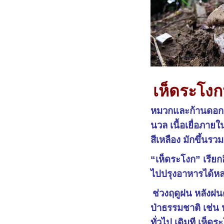
เห็ดระโงก
หมวกและก้านดอกจ
นวล เนื้อเยื่อภาย
สีเหลือง มักขึ้นรว
“เห็ดระโงก” เรีย
ไปปรุงอาหารได้หลา
ช่วงฤดูฝน หลังฝ
ป่าธรรมชาติ เช่น 
ทั่วไป เดิมที เห็