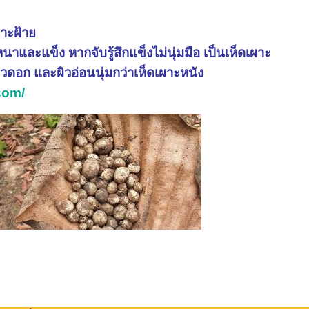
ผาะฝ้าย
หนาและแข็ง หากจับรู้สึกแข็งไม่นุ่มมือ เป็นเห็ดเผาะ
ิวดอก และผิวอ่อนนุ่มกว่าเห็ดเผาะหนัง
com/