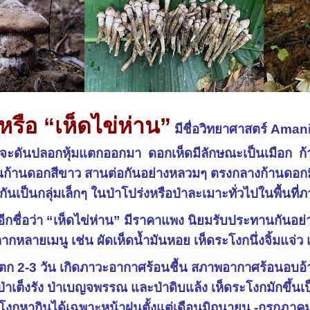
หรือ “เห็ดไข่ห่าน”
มีชื่อวิทยาศาสตร์ Amani
ะดันปลอกหุ้มแตกออกมา ดอกเห็ดมีลักษณะเป็นเมือก ก้า
ในก้านดอกสีขาว สานต่อกันอย่างหลวมๆ ตรงกลางก้านดอกมีร
มกันเป็นกลุ่มเล็กๆ ในป่าโปร่งหรือป่าละเมาะทั่วไปในพื้น
กอีกชื่อว่า “เห็ดไข่ห่าน” มีราคาแพง นิยมรับประทานกั
กหลายเมนู เช่น ผัดเห็ดน้ำมันหอย เห็ดระโงกนึ่งจิ้มแจ่
นตก 2-3 วัน เกิดภาวะอากาศร้อนชื้น สภาพอากาศร้อนอบ
ป่าเต็งรัง ป่าเบญจพรรณ และป่าดิบแล้ง เห็ดระโงกมักขึ้นเป
ดระโงกหากินได้เฉพาะหน้าฝนตั้งแต่เดือนมิถุนายน -กรกฎา