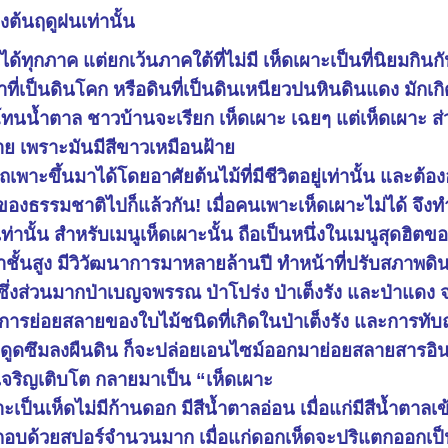
งต้นฤดูฝนเท่านั้น
นได้ทุกภาค แต่ยกเว้นภาคใต้ที่ไม่มี เห็ดเผาะเป็นที่นิยมกิน
าที่เป็นดินโคก หรือดินที่เป็นดินเหนียวปนหินดินแดง มักเก
ำโทนน้ำตาล ชาวบ้านจะเรียก เห็ดเผาะ เฉยๆ แต่เห็ดเผาะ ส
้าย เพราะมันมีสีขาวเหมือนฝ้าย
เพาะขึ้นมาได้โดยอาศัยต้นไม้ที่มีชีวิตอยู่เท่านั้น และต้องอ
องของธรรมชาติไปก็แล้วกัน! เมื่อคนเพาะเห็ดเผาะไม่ได้ จึ
งเท่านั้น สำหรับเมนูเห็ดเผาะนั้น ถือเป็นหนึ่งในเมนูสุด
ราชั้นสูง มีวิวัฒนาการมาหลายล้านปี ทำหน้าที่ปรับสภาพด
ิน ซึ่งส่วนมากป่าเบญจพรรณ ป่าโปร่ง ป่าเต็งรัง และป่าแด
กการย่อยสลายของใบไม้ชนิดที่เกิดในป่าเต็งรัง และการทับ
ำฝนดูดซึมลงผืนดิน ก็จะปล่อยเอนไซม์ออกมาย่อยสลายสารอินท
เจริญเติบโต กลายมาเป็น “เห็ดเผาะ
ป็นเห็ดไม่มีก้านดอก มีสีน้ำตาลอ่อน เมื่อแก่มีสีน้ำตาลเข
กอบด้วยสปอร์จำนวนมาก เมื่อแก่ดอกเห็ดจะปริแตกออกเ