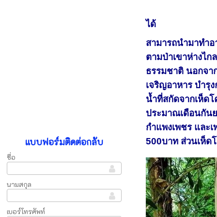
ได้
สามารถนำมาทำอาหา
ตามป่าเขาห่างไกลค
ธรรมชาติ นอกจาก
เจริญอาหาร บำรุงก
น้ำที่สกัดจากเห็ดโ
ประมาณเดือนกันยา
กำแพงเพชร​ และเพช
แบบฟอร์มติดต่อกลับ
500บาท​ ​ส่วนเห็ด
ชื่อ
นามสกุล
เบอร์โทรศัพท์