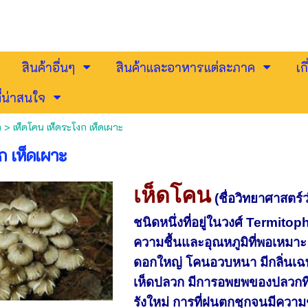
สินค้าอื่นๆ
สินค้าและอาหารแต่ละภาค
เก
่น่าสนใจ
ล
>
เห็ดโคน เห็ดระโงก เห็ดเผาะ
ก เห็ดเผาะ
เห็ดโคน
(ชื่อวิทยาศาสตร์
ชนิดหนึ่งที่อยู่ในวงศ์ Termito
ความชื้นและอุณหภูมิที่พอเหมาะ 
ดอกใหญ่ โคนอวบหนา มีกลิ่นเฉพา
เห็ดปลวก มีการอพยพของปลวกที่เ
รังใหม่ การที่ฝนตกชุกจนมีความ