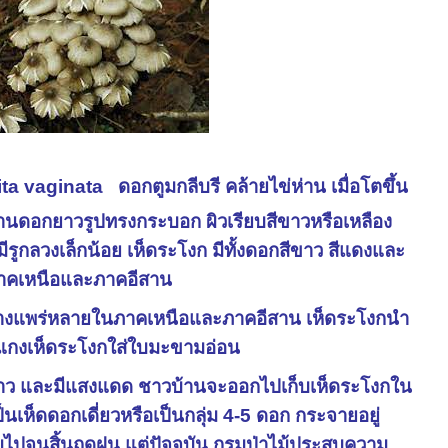
ta vaginata ดอกตูมกลีบรี คล้ายไข่ห่าน เมื่อโตขึ้น
นดอกยาวรูปทรงกระบอก ผิวเรียบสีขาวหรือเหลือง
ูกลวงเล็กน้อย เห็ดระโงก มีทั้งดอกสีขาว สีแดงและ
ที่ภาคเหนือและภาคอีสาน
นอย่างแพร่หลายในภาคเหนือและภาคอีสาน เห็ดระโงกนำ
ว แกงเห็ดระโงกใส่ใบมะขามอ่อน
อ้าว และมีแสงแดด ชาวบ้านจะออกไปเก็บเห็ดระโงกใน
็นเห็ดดอกเดี่ยวหรือเป็นกลุ่ม 4-5 ดอก กระจายอยู่
คมไปจนสิ้นฤดูฝน แต่ปัจจุบัน กรมป่าไม้ประสบความ