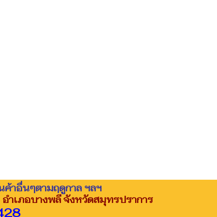
ินค้าอื่นๆตามฤดูกาล ฯลฯ
 อำเภอบางพลี จังหวัดสมุทรปราการ
428