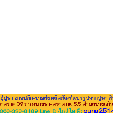
นธุ์ปูนา ขายปลีก-ขายส่ง ผลิตภัณฑ์แปรรูปจากปูนา ส
งนาตราด 39 ถนนบางนา-ตราด กม 5.5 ตำบลบางแก้ว
puna251
063-323-8189 Line ID /ไลน์ ไอ ดี :