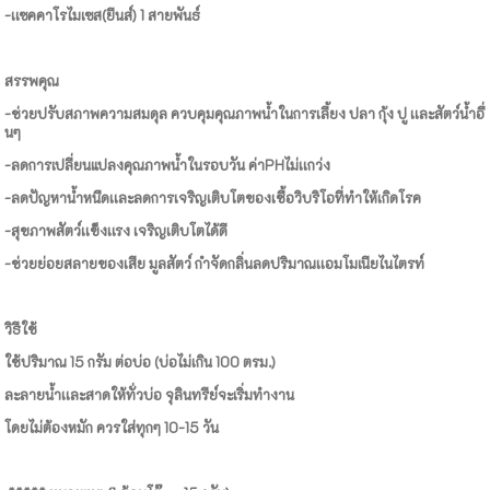
-เเซคคาโรไมเซส(ยีนส์) 1 สายพันธ์
สรรพคุณ
-ช่วยปรับสภาพความสมดุล ควบคุมคุณภาพน้ำในการเลี้ยง ปลา กุ้ง ปู เเละสัตว์น้ำอื่
นๆ
-ลดการเปลี่ยนแปลงคุณภาพน้ำในรอบวัน ค่าPHไม่เเกว่ง
-ลดปัญหาน้ำหนืดเเละลดการเจริญเติบโตของเชื้อวิบริโอที่ทำให้เกิดโรค
-สุขภาพสัตว์เเข็งเเรง เจริญเติบโตได้ดี
-ช่วยย่อยสลายของเสีย มูลสัตว์ กำจัดกลิ่นลดปริมาณเเอมโมเนียไนไตรท์
วิธีใช้
ใช้ปริมาณ 15 กรัม ต่อบ่อ (บ่อไม่เกิน 100 ตรม.)
ละลายน้ำเเละสาดให้ทั่วบ่อ จุลินทรีย์จะเริ่มทำงาน
โดยไม่ต้องหมัก ควรใส่ทุกๆ 10-15 วัน