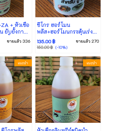
ZA + หัวเชื้อ
ซีโกร ฮอร์โมน
้น ยับยั้งการ
พลัส+ฮอร์โมนกระตุ้นเร่ง
งเชื้อรา
การสร้างไข่ของปูนา
ขายแล้ว 336
135.00 ฿
ขายแล้ว 270
ส ไร้กลิ่น
(-10%)
150.00 ฿
แนะนำ
แนะนำ
ำ ซีโกรพลัส
หัวเชื้อจุลินทรีย์ชนิดน้ำ