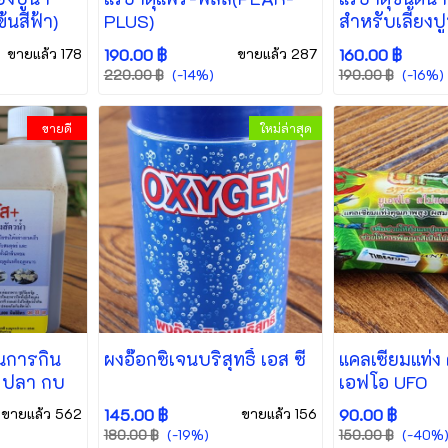
้นสีฟ้า)
PLUS)
สำหรับเลี้ยงป
(สูตรพิเศษ)
ขายแล้ว 178
190.00 ฿
ขายแล้ว 287
160.00 ฿
(-14%)
(-16%)
220.00 ฿
190.00 ฿
ขายดี
ใหม่ล่าสุด
้นการกิน
ผงอ๊อกซิเจนบริสุทธิ์ เอส ซี
แคลเซียมแท่ง 
ปู ปลา กบ
เอฟโอ UFO
ขายแล้ว 562
145.00 ฿
ขายแล้ว 156
90.00 ฿
(-19%)
(-40%
180.00 ฿
150.00 ฿