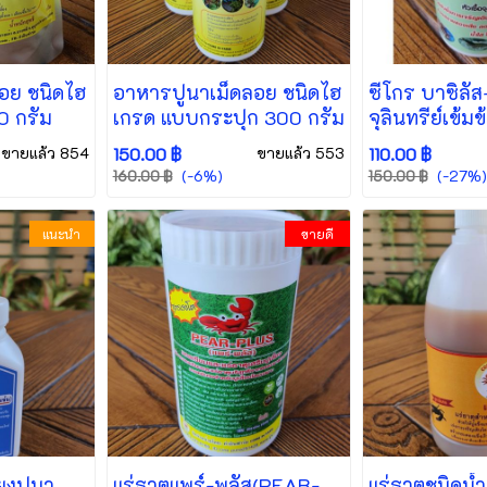
อย ชนิดไฮ
อาหารปูนาเม็ดลอย ชนิดไฮ
ซีโกร บาซิลัส-
0 กรัม
เกรด แบบกระปุก 300 กรัม
จุลินทรีย์เข้มข
เจริญเติบโตขอ
ขายแล้ว 854
150.00 ฿
ขายแล้ว 553
110.00 ฿
เเบคทีเรีย น้ำใ
(-6%)
(-27%)
160.00 ฿
150.00 ฿
แนะนำ
ขายดี
้ยงปูนา
แร่ธาตุแพร์-พลัส(PEAR-
แร่ธาตุชนิดน้