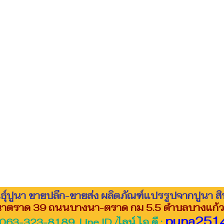
นธุ์ปูนา ขายปลีก-ขายส่ง ผลิตภัณฑ์แปรรูปจากปูนา ส
งนาตราด 39 ถนนบางนา-ตราด กม 5.5 ตำบลบางแก้ว
puna251
063-323-8189 Line ID /ไลน์ ไอ ดี :