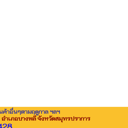
ินค้าอื่นๆตามฤดูกาล ฯลฯ
 อำเภอบางพลี จังหวัดสมุทรปราการ
428